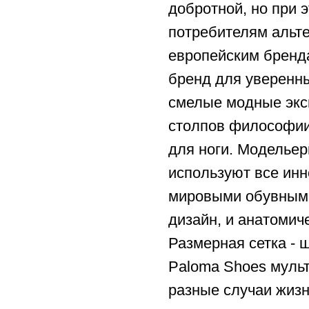
добротной, но при 
потребителям альт
европейским бренда
бренд для уверенны
смелые модные экс
столпов философии
для ноги. Модельер
используют все ин
мировыми обувными
дизайн, и анатомиче
Размерная сетка - 
Paloma Shoes муль
разные случаи жизн