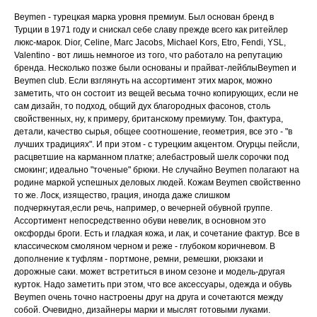
Beymen - турецкая марка уровня премиум. Был основан бренд в
Турции в 1971 году и снискал себе славу прежде всего как ритейлер
люкс-марок. Dior, Celine, Marc Jacobs, Michael Kors, Etro, Fendi, YSL,
Valentino - вот лишь немногое из того, что работало на репутацию
бренда. Несколько позже были основаны и прайват-лейблыBeymen и
Beymen club. Если взглянуть на ассортимент этих марок, можно
заметить, что он состоит из вещей весьма точно копирующих, если не
сам дизайн, то подход, общий дух благородных фасонов, столь
свойственных, ну, к примеру, британскому премиуму. Тон, фактура,
детали, качество сырья, общее соотношение, геометрия, все это - "в
лучших традициях". И при этом - с турецким акцентом. Огурцы пейсли,
расцветшие на карманном платке; алебастровый шелк сорочки под
смокинг; идеально "точеные" брюки. Не случайно Beymen полагают на
родине маркой успешных деловых людей. Кожам Beymen свойственно
то же. Лоск, изящество, грация, иногда даже слишком
подчеркнутая,если речь, например, о вечерней обувной группе.
Ассортимент непосредственно обуви невелик, в основном это
оксфорды броги. Есть и гладкая кожа, и лак, и сочетание фактур. Все в
классическом смоляном черном и реже - глубоком коричневом. В
дополнение к туфлям - портмоне, ремни, ремешки, рюкзаки и
дорожные саки. может встретиться в ином сезоне и модель-другая
курток. Надо заметить при этом, что все аксессуары, одежда и обувь
Beymen очень точно настроены друг на друга и сочетаются между
собой. Очевидно, дизайнеры марки и мыслят готовыми луками.