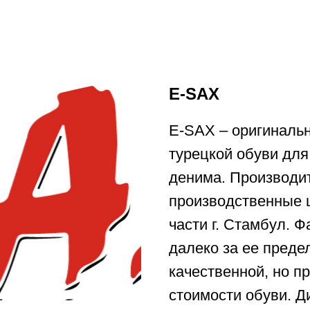
E-SAX
E-SAX – оригиналь
турецкой обуви для
денима. Производи
производственные 
части г. Стамбул. 
далеко за ее преде
качественной, но п
стоимости обуви. 