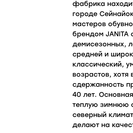
фабрика находи
городе Сейнайок
мастеров обувно
брендом JANITA 
демисезонных, л
средней и широк
классический, у
возрастов, хотя 
сдержанность пр
40 лет. Основна
теплую зимнюю о
северный климат
делают на качес