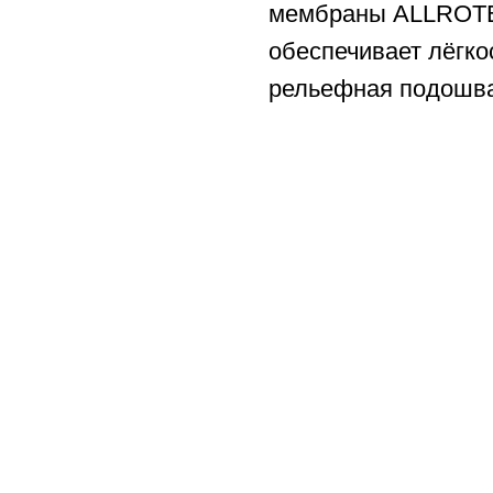
мембраны ALLROT
обеспечивает лёгкос
рельефная подошва