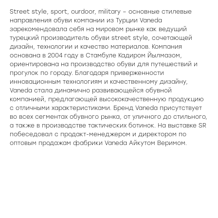
Street style, sport, ourdoor, military – основные стилевые
направления обуви компании из Турции Vaneda
зарекомендовала себя на мировом рынке как ведущий
турецкий производитель обуви street style, сочетающей
дизайн, технологии и качество материалов. Компания
основана в 2004 году в Стамбуле Кадиром Йылмазом,
ориентирована на производство обуви для путешествий и
прогулок по городу. Благодаря приверженности
инновационным технологиям и качественному дизайну,
Vaneda стала динамично развивающейся обувной
компанией, предлагающей высококачественную продукцию
с отличными характеристиками. Бренд Vaneda присутствует
во всех сегментах обувного рынка, от уличного до стильного,
а также в производстве тактических ботинок. На выставке SR
побеседовал с продакт-менеджером и директором по
оптовым продажам фабрики Vaneda Айкутом Веримом.