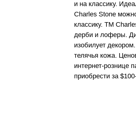
и на классику. Идеа
Charles Stone можно
классику. ТМ Charl
дерби и лоферы. Ди
изобилует декором
телячья кожа. Цено
интернет-рознице п
приобрести за $100