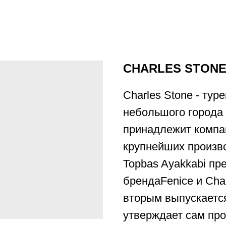
CHARLES STON
Charles Stone - ту
небольшого города 
принадлежит компан
крупнейших произво
Topbas Ayakkabi пр
брендаFenice и Char
вторым выпускается
утверждает сам про