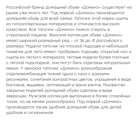
Российский бренд домашней обуви «Домино» существует на
рынке уже много лет. Под маркой «Домино» производится
домашняя обувь для всей семьи. Тапочки этой марки сшиты
из гипоаллергенных материалов и отличаются высоким
качеством. Все тапочки «Домино» можно стирать в
стиральной машине. Женская коллекция обуви «Домино»
имеет широкий размерный ряд – от 36 до 41 российского
размера. Модели тапочек на плоской подошве и небольшой
танкетке для лета имеют пробковую подошву, открытый нос и
сшиты из легкого материала, теплые модели более плотные
с теплой подкладкой, они могут быть отделаны натуральным
мехом. У женских тапочек «Домино» разнообразная
отделкакомбинация тканей одного тона с разными
рисунками, сочетания контрастных цветов, украшения в виде
бантиков, вышивки, аппликаций и ярких кантов. Множество
закрытых моделей домашней обуви сделаны в виде
зверюшек. Мужская коллекция выполнена в более спокойных
тонах, но не менее разнообразна. Под маркой «Домино»
производится также удобная домашняя обувь для детей,
удобная и гигиеничная.