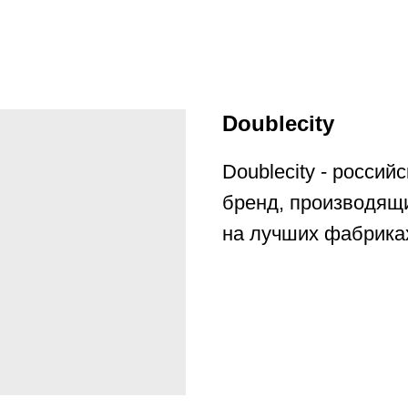
Doublecity
Doublecity - росси
бренд, производящ
на лучших фабриках