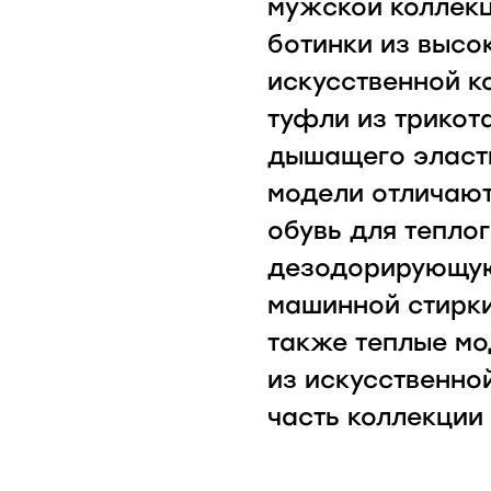
мужской коллекц
ботинки из высо
искусственной к
туфли из трикот
дышащего эласти
модели отличают
обувь для тепло
дезодорирующую
машинной стирки
также теплые мо
из искусственно
часть коллекции