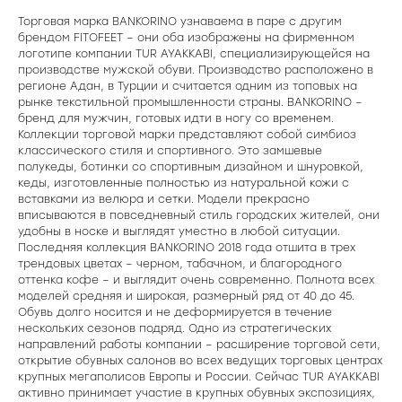
Торговая марка BANKORINO узнаваема в паре с другим
брендом FITOFEET – они оба изображены на фирменном
логотипе компании TUR AYAKKABI, специализирующейся на
производстве мужской обуви. Производство расположено в
регионе Адан, в Турции и считается одним из топовых на
рынке текстильной промышленности страны. BANKORINO –
бренд для мужчин, готовых идти в ногу со временем.
Коллекции торговой марки представляют собой симбиоз
классического стиля и спортивного. Это замшевые
полукеды, ботинки со спортивным дизайном и шнуровкой,
кеды, изготовленные полностью из натуральной кожи с
вставками из велюра и сетки. Модели прекрасно
вписываются в повседневный стиль городских жителей, они
удобны в носке и выглядят уместно в любой ситуации.
Последняя коллекция BANKORINO 2018 года отшита в трех
трендовых цветах – черном, табачном, и благородного
оттенка кофе – и выглядит очень современно. Полнота всех
моделей средняя и широкая, размерный ряд от 40 до 45.
Обувь долго носится и не деформируется в течение
нескольких сезонов подряд. Одно из стратегических
направлений работы компании – расширение торговой сети,
открытие обувных салонов во всех ведущих торговых центрах
крупных мегаполисов Европы и России. Сейчас TUR AYAKKABI
активно принимает участие в крупных обувных экспозициях,