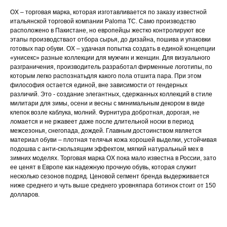
OX – торговая марка, которая изготавливается по заказу известной
итальянской торговой компании Paloma TC. Само производство
расположено в Пакистане, но европейцы жестко контролируют все
этапы производстваот отбора сырья, до дизайна, пошива и упаковки
готовых пар обуви. OX – удачная попытка создать в единой концепции
«унисекс» разные коллекции для мужчин и женщин. Для визуального
разграничения, производитель разработал фирменные логотипы, по
которым легко распознатьдля какого пола отшита пара. При этом
философия остается единой, вне зависимости от гендерных
различий. Это - создание элегантных, сдержанных коллекций в стиле
милитари для зимы, осени и весны с минимальным декором в виде
клепок возле каблука, молний. Фурнитура добротная, дорогая, не
ломается и не ржавеет даже после длительной носки в период
межсезонья, снегопада, дождей. Главным достоинством является
материал обуви – плотная телячья кожа хорошей выделки, устойчивая
подошва с анти-скользящим эффектом, мягкий натуральный мех в
зимних моделях. Торговая марка OX пока мало известна в России, зато
ее ценят в Европе как надежную прочную обувь, которая служит
несколько сезонов подряд. Ценовой сегмент бренда выдерживается
ниже среднего и чуть выше среднего уровняпара ботинок стоит от 150
долларов.