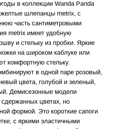
огоды в коллекции Wanda Panda
желтые шлепанцы metrix, с
хнюю часть сантиметровыми
ия metrix имеет удобную
шву и стельку из пробки. Яркие
ножки на широком каблуке или
ют комфортную стельку.
омбинируют в одной паре розовый,
евый цвета, голубой и зеленый,
ый. Демисезонные модели
 сдержанных цветах, но
ой формой. Это короткие сапоги
тке, с яркими эластичными