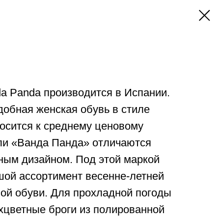
a Panda производится в Испании.
добная женская обувь в стиле
носится к среднему ценовому
ели «Ванда Панда» отличаются
ым дизайном. Под этой маркой
шой ассортимент весенне-летней
ой обуви. Для прохладной погоды
хцветные броги из полированной