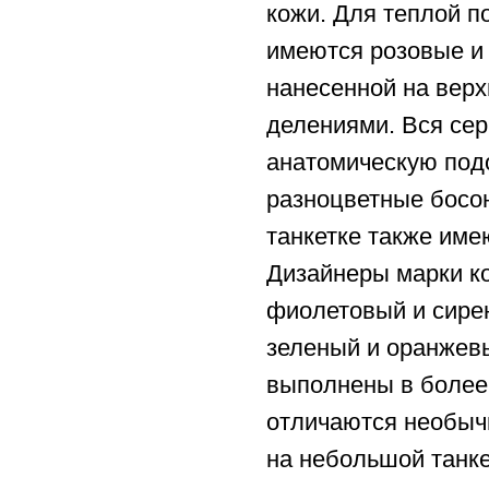
кожи. Для теплой п
имеются розовые и 
нанесенной на вер
делениями. Вся сер
анатомическую подо
разноцветные босо
танкетке также име
Дизайнеры марки к
фиолетовый и сирен
зеленый и оранжев
выполнены в более
отличаются необычн
на небольшой танке