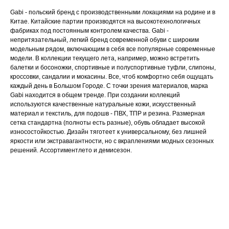
Gabi - польский бренд с производственными локациями на родине и в
Китае. Китайские партии производятся на высокотехнологичных
фабриках под постоянным контролем качества. Gabi -
непритязательный, легкий бренд современной обуви с широким
модельным рядом, включающим в себя все популярные современные
модели. В коллекции текущего лета, например, можно встретить
балетки и босоножки, спортивные и полуспортивные туфли, слипоны,
кроссовки, сандалии и мокасины. Все, чтоб комфортно себя ощущать
каждый день в Большом Городе. C точки зрения материалов, марка
Gabi находится в общем тренде. При создании коллекций
используются качественные натуральные кожи, искусственный
материал и текстиль, для подошв - ПВХ, ТПР и резина. Размерная
сетка стандартна (полноты есть разные), обувь обладает высокой
износостойкостью. Дизайн тяготеет к универсальному, без лишней
яркости или экстравагантности, но с вкраплениями модных сезонных
решений. Ассортиментлето и демисезон.