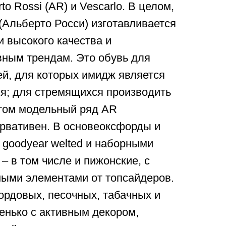
to Rossi (AR) и Vescarlo. В целом,
 (Альберто Росси) изготавливается
и высокого качества и
вным трендам. Это обувь для
й, для которых имидж является
я; для стремящихся производить
этом модельный ряд AR
ервативен. В основеоксфорды и
goodyear welted и наборными
– в том числе и пижонские, с
ными элементами от топсайдеров.
бордовых, песочных, табачных и
енько с активным декором,