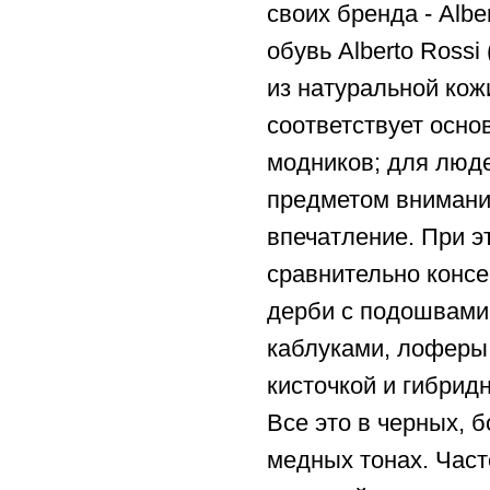
своих бренда - Alber
обувь Alberto Rossi
из натуральной кож
соответствует осно
модников; для люде
предметом внимани
впечатление. При 
сравнительно конс
дерби с подошвами 
каблуками, лоферы 
кисточкой и гибрид
Все это в черных, 
медных тонах. Част