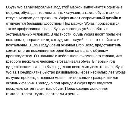
Обувь Wojas универсальна, под этой маркой выпускаются офисные
модели, обувь для торжественных случаев, а также обувь в стиле
кэжуэл, модели для треккинга. Wojas имеет современный дизайн и
отличается большим удобством. Под маркой Wojas производится
также профессиональная обувь для спец служб и работы в
экстремальных условиях. В частности, обувь Wojas носят польские
пожарные, пограничники, сотрудников служб лесного хозяйства и
почтальоны. В 1991 году бренд основал Егор Вояс, представитель
семьи, многие поколения которой были связаны с обувным
производством. Он начинал с небольшого фирменного салона, для
которого несколько человек изготавливали обувь. В первый год
существования салона было сделано несколько десятков пар обуви
Wojas. Предприятие быстро развивалось, через несколько лет Wojas
выкупил производственные мощности нескольких разорившихся
обувных фабрик. Ежегодно под брендом Wojas производится
несколько сотен тысяч пар обуви. Предложение дополняет
кожгалантерея - сумки, портфели и ремни.