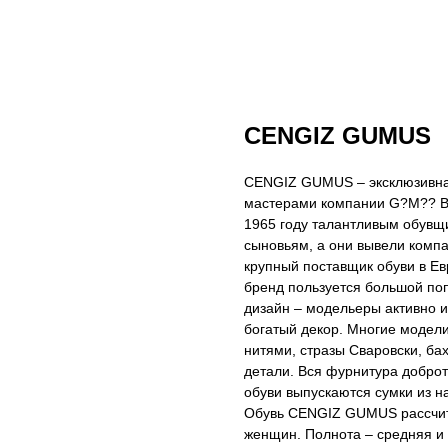
CENGIZ GUMUS
CENGIZ GUMUS – эксклюзивная
мастерами компании G?M?? Br
1965 году талантливым обувщ
сыновьям, а они вывели комп
крупный поставщик обуви в Евр
бренд пользуется большой п
дизайн – модельеры активно 
богатый декор. Многие модел
нитями, стразы Сваровски, б
детали. Вся фурнитура доброт
обуви выпускаются сумки из 
Обувь CENGIZ GUMUS рассчита
женщин. Полнота – средняя и