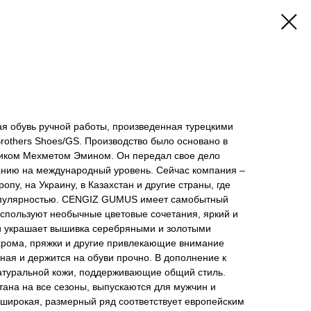
 обувь ручной работы, произведенная турецкими
others Shoes/GS. Производство было основано в
иком Мехметом Эмином. Он передал свое дело
анию на международный уровень. Сейчас компания –
опу, на Украину, в Казахстан и другие страны, где
опулярностью. CENGIZ GUMUS имеет самобытный
используют необычные цветовые сочетания, яркий и
и украшает вышивка серебряными и золотыми
ахрома, пряжки и другие привлекающие внимание
ная и держится на обуви прочно. В дополнение к
натуральной кожи, поддерживающие общий стиль.
на на все сезоны, выпускаются для мужчин и
 широкая, размерный ряд соответствует европейским