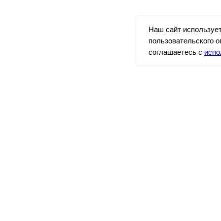
Наш сайт используе
пользовательского о
соглашаетесь с
испо
АКТЫ
ОРГАНИЗАТОР
н:
+7 (495) 925-75-03
ООО "Бизнес Глобал Экспо"
nfo@euroshoes-moscow.com
Россия, Москва, Мантулинская
123100
ИНН 7710961530