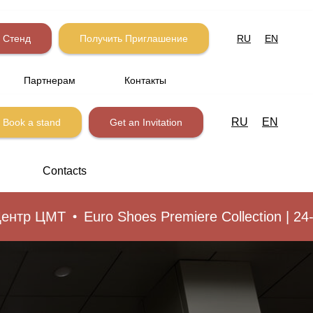
 Стенд
Получить Приглашение
RU
EN
Партнерам
Контакты
RU
EN
Book a stand
Get an Invitation
Contacts
тр ЦМТ
Euro Shoes Premiere Collection | 24-27