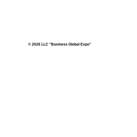
© 2026 LLC "Business Global Expo"
ДАТА И МЕСТО ПРОВЕДЕНИЯ
КОНТ
25-28 августа 2026
Телефо
Конгресс-центр ЦМТ
Email:
i