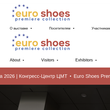
О выставке
Посетителям
Участника
About
Visitors
Exhibitors
026 | Конгресс-Центр ЦМТ
Euro Shoes Premiere 