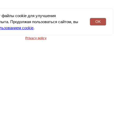
персональных данных и
соглашаетесь c
политикой
конфиденциальности
т файлы cookie для улучшения
пыта. Продолжая пользоваться сайтом, вы
OK
льзованием cookie
.
Privacy policy
ПОДПИСАТЬСЯ НА НОВОСТИ
 9к4,
Я даю согласие на обработку
персональных данных в соответствии с
политикой конфиденциальности